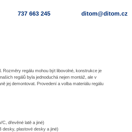
737 663 245
ditom@ditom.cz​
l. Rozměry regálu mohou být libovolné, konstrukce je
našich regálů byla jednoduchá nejen montáž, ale v
aně jej demontovat. Provedení a volba materiálu regálu
C, dřevěné latě a jiné)
desky, plastové desky a jiné)