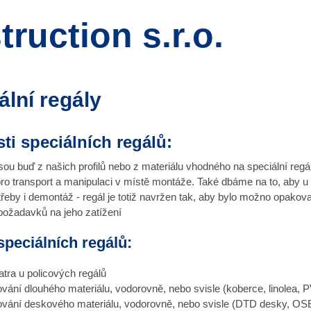
uction s.r.o.
ální regály
ti speciálních regálů:
sou buď z našich profilů nebo z materiálu vhodného na speciální regá
ro transport a manipulaci v místě montáže. Také dbáme na to, aby u 
třeby i demontáž - regál je totiž navržen tak, aby bylo možno opakov
požadavků na jeho zatížení
speciálních regálů:
tra u policových regálů
vání dlouhého materiálu, vodorovně, nebo svisle (koberce, linolea, PV
vání deskového materiálu, vodorovně, nebo svisle (DTD desky, OSB 