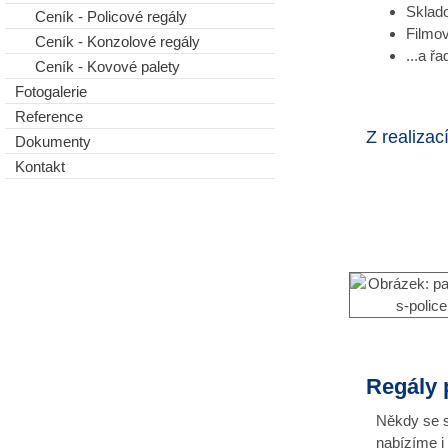
Sklado
Ceník - Policové regály
Filmov
Ceník - Konzolové regály
...a ř
Ceník - Kovové palety
Fotogalerie
Reference
Z realizac
Dokumenty
Kontakt
Regály 
Někdy se s
nabízíme i