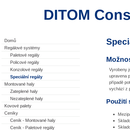
DITOM Constr
Speci
Domů
Regálové systémy
Paletové regály
Možnos
Policové regály
Konzolové regály
Vyrobeny j
upravena p
Speciální regály
případě po
Montované haly
vychází z 
Zateplené haly
Nezateplené haly
Použití 
Kovové palety
Ceníky
Mezipa
Ceník - Montované haly
Sklado
Sklado
Ceník - Paletové regály