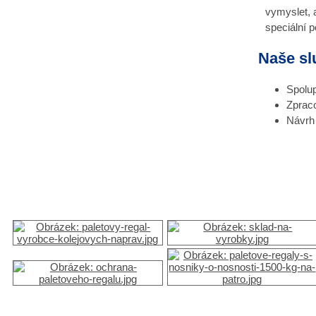
vymyslet, 
speciální 
Naše sl
Spolup
Zpraco
Návrh 