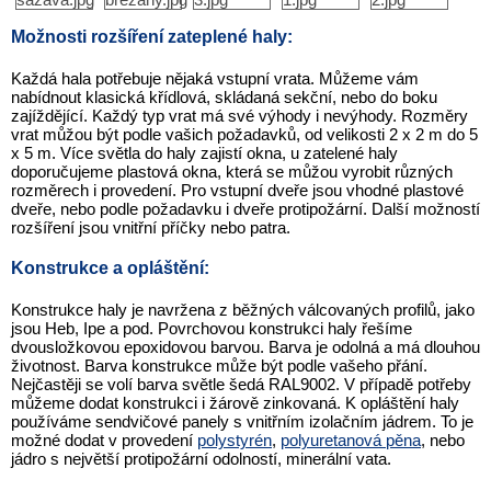
Možnosti rozšíření zateplené haly:
Každá hala potřebuje nějaká vstupní vrata. Můžeme vám
nabídnout klasická křídlová, skládaná sekční, nebo do boku
zajíždějící. Každý typ vrat má své výhody i nevýhody. Rozměry
vrat můžou být podle vašich požadavků, od velikosti 2 x 2 m do 5
x 5 m. Více světla do haly zajistí okna, u zatelené haly
doporučujeme plastová okna, která se můžou vyrobit různých
rozměrech i provedení. Pro vstupní dveře jsou vhodné plastové
dveře, nebo podle požadavku i dveře protipožární. Další možností
rozšíření jsou vnitřní příčky nebo patra.
Konstrukce a opláštění:
Konstrukce haly je navržena z běžných válcovaných profilů, jako
jsou Heb, Ipe a pod. Povrchovou konstrukci haly řešíme
dvousložkovou epoxidovou barvou. Barva je odolná a má dlouhou
životnost. Barva konstrukce může být podle vašeho přání.
Nejčastěji se volí barva světle šedá RAL9002. V případě potřeby
můžeme dodat konstrukci i žárově zinkovaná. K opláštění haly
používáme sendvičové panely s vnitřním izolačním jádrem. To je
možné dodat v provedení
polystyrén
,
polyuretanová pěna
, nebo
jádro s největší protipožární odolností, minerální vata.