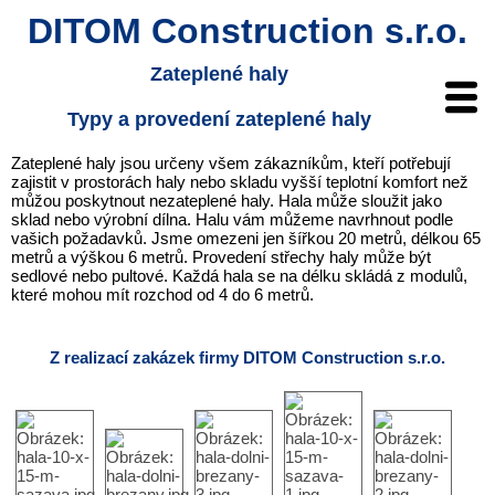
DITOM Construction s.r.o.
Zateplené haly
Typy a provedení zateplené haly
Zateplené haly jsou určeny všem zákazníkům, kteří potřebují
zajistit v prostorách haly nebo skladu vyšší teplotní komfort než
můžou poskytnout nezateplené haly. Hala může sloužit jako
sklad nebo výrobní dílna. Halu vám můžeme navrhnout podle
vašich požadavků. Jsme omezeni jen šířkou 20 metrů, délkou 65
metrů a výškou 6 metrů. Provedení střechy haly může být
sedlové nebo pultové. Každá hala se na délku skládá z modulů,
které mohou mít rozchod od 4 do 6 metrů.
Z realizací zakázek firmy DITOM Construction s.r.o.